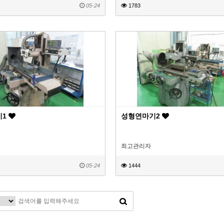
05-24
1783
기1
성형연마기2
최고관리자
05-24
1444