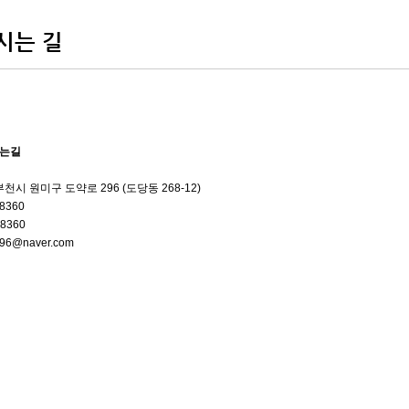
시는 길
시는길
천시 원미구 도약로 296 (도당동 268-12)
8360
-8360
n96@naver.com